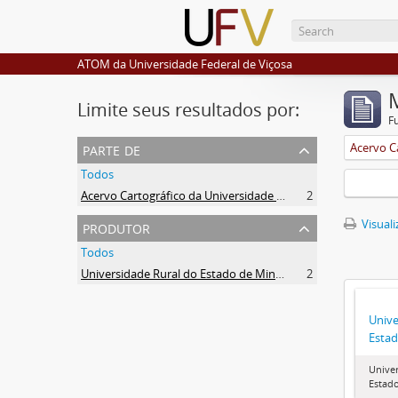
ATOM da Universidade Federal de Viçosa
Limite seus resultados por:
F
parte de
Todos
Acervo Cartográfico da Universidade Federal de Viçosa
2
produtor
Visuali
Todos
Universidade Rural do Estado de Minas Gerais (Uremg)
2
Unive
Estad
Univer
Estado