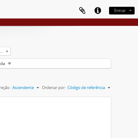
Entrar
rsidade Rural do Estado de Minas Gerais (Uremg)
ada
reção:
Ascendente
Ordenar por:
Código de referência