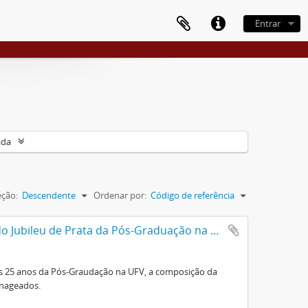
Entrar
ada
eção:
Descendente
Ordenar por:
Código de referência
Roteiro da Sessão Solene Comemorativa do Jubileu de Prata da Pós-Graduação na U.F.V.
s 25 anos da Pós-Graudação na UFV, a composição da
enageados.