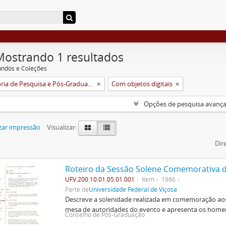
Mostrando 1 resultados
undos e Coleções
Pró-Reitoria de Pesquisa e Pós-Graduação
Com objetos digitais
Opções de pesquisa avanç
zar impressão
Visualizar:
Dir
UFV.200.10.01.05.01.001
Item
1986
Parte de
Universidade Federal de Viçosa
Descreve a solenidade realizada em comemoração ao
mesa de autoridades do evento e apresenta os hom
Conselho de Pós-Graduação