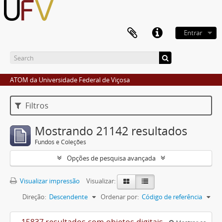
Entrar
ATOM da Universidade Federal de Viçosa
Filtros
Mostrando 21142 resultados
Fundos e Coleções
Opções de pesquisa avançada
Visualizar impressão
Visualizar:
Direção:
Descendente
Ordenar por:
Código de referência
15837 resultados com objetos digitais