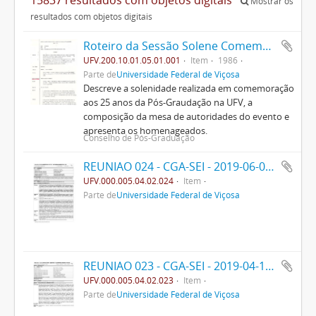
Mostrar os
resultados com objetos digitais
Roteiro da Sessão Solene Comemorativa do Jubileu de Prata da Pós-Graduação na U.F.V.
UFV.200.10.01.05.01.001
Item
1986
Parte de
Universidade Federal de Viçosa
Descreve a solenidade realizada em comemoração
aos 25 anos da Pós-Graudação na UFV, a
composição da mesa de autoridades do evento e
apresenta os homenageados.
Conselho de Pós-Graduação
REUNIAO 024 - CGA-SEI - 2019-06-09- PPO
UFV.000.005.04.02.024
Item
Parte de
Universidade Federal de Viçosa
REUNIAO 023 - CGA-SEI - 2019-04-13- PPO
UFV.000.005.04.02.023
Item
Parte de
Universidade Federal de Viçosa