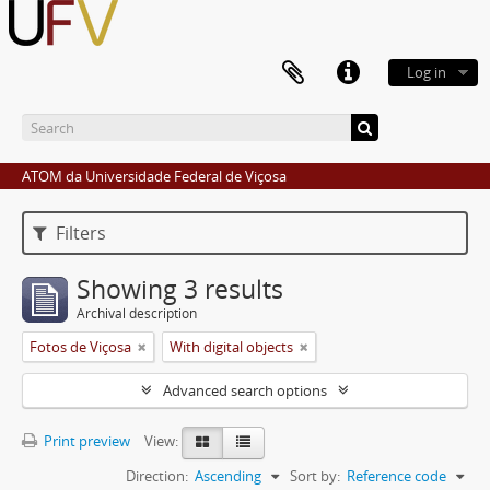
Log in
ATOM da Universidade Federal de Viçosa
Filters
Showing 3 results
Archival description
Fotos de Viçosa
With digital objects
Advanced search options
Print preview
View:
Direction:
Ascending
Sort by:
Reference code