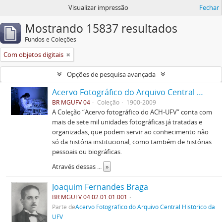
Visualizar impressão
Fechar
Mostrando 15837 resultados
Fundos e Coleções
Com objetos digitais
Opções de pesquisa avançada
Acervo Fotográfico do Arquivo Central Histórico da UFV
BR MGUFV 04
Coleção
1900-2009
A Coleção “Acervo fotográfico do ACH-UFV” conta com
mais de sete mil unidades fotográficas já tratadas e
organizadas, que podem servir ao conhecimento não
só da história institucional, como também de histórias
pessoais ou biográficas.
Através dessas
...
»
Joaquim Fernandes Braga
BR MGUFV 04.02.01.01.001
Parte de
Acervo Fotográfico do Arquivo Central Histórico da
UFV