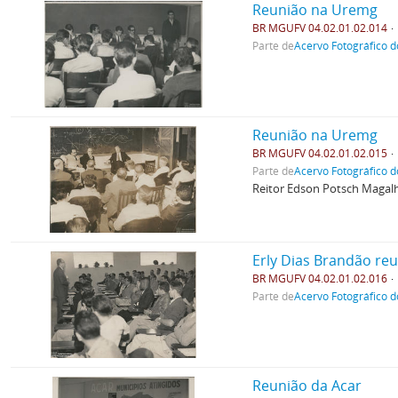
Reunião na Uremg
BR MGUFV 04.02.01.02.014
Parte de
Acervo Fotográfico d
Reunião na Uremg
BR MGUFV 04.02.01.02.015
Parte de
Acervo Fotográfico d
Reitor Edson Potsch Magalh
Erly Dias Brandão re
BR MGUFV 04.02.01.02.016
Parte de
Acervo Fotográfico d
Reunião da Acar