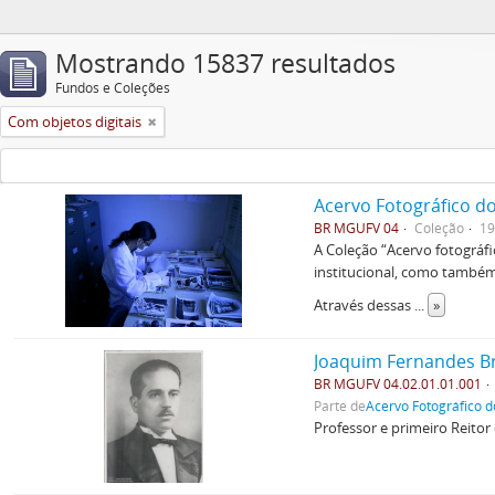
Mostrando 15837 resultados
Fundos e Coleções
Com objetos digitais
Acervo Fotográfico do
BR MGUFV 04
Coleção
19
A Coleção “Acervo fotográf
institucional, como também 
Através dessas
...
»
Joaquim Fernandes B
BR MGUFV 04.02.01.01.001
Parte de
Acervo Fotográfico d
Professor e primeiro Reitor