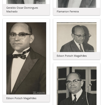
Geraldo Oscar Domingues
Machado
Flamarion Ferreira
Edson Potsch Magalhães
Edson Potsch Magalhães