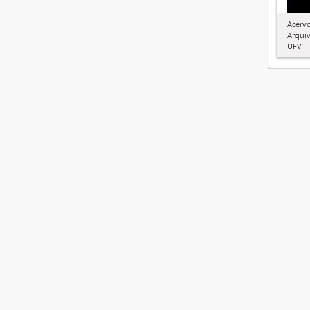
Acervo
Arquiv
UFV