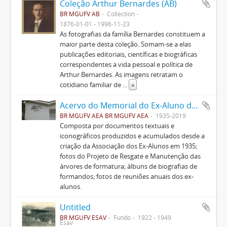
Coleção Arthur Bernardes (AB)
BR MGUFV AB
Collection
1876-01-01 - 1996-11-23
As fotografias da família Bernardes constituem a
maior parte desta coleção. Somam-se a elas
publicações editoriais, científicas e biográficas
correspondentes a vida pessoal e política de
Arthur Bernardes. As imagens retratam o
cotidiano familiar de
...
»
Acervo do Memorial do Ex-Aluno da UFV
BR MGUFV AEA BR MGUFV AEA
1935-2019
Composta por documentos textuais e
iconográficos produzidos e acumulados desde a
criação da Associação dos Ex-Alunos em 1935;
fotos do Projeto de Resgate e Manutenção das
árvores de formatura; álbuns de biografias de
formandos; fotos de reuniões anuais dos ex-
alunos.
Untitled
BR MGUFV ESAV
Fundo
1922 - 1949
Esav