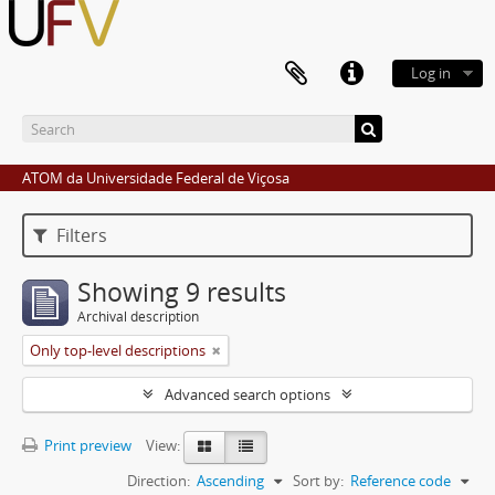
Log in
ATOM da Universidade Federal de Viçosa
Filters
Showing 9 results
Archival description
Only top-level descriptions
Advanced search options
Print preview
View:
Direction:
Ascending
Sort by:
Reference code