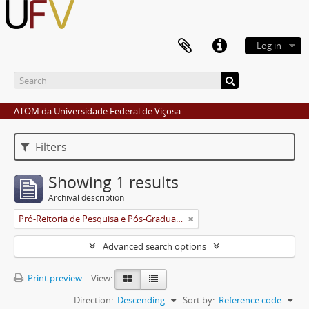
Log in
ATOM da Universidade Federal de Viçosa
Filters
Showing 1 results
Archival description
Pró-Reitoria de Pesquisa e Pós-Graduação
Advanced search options
Print preview
View:
Direction:
Descending
Sort by:
Reference code