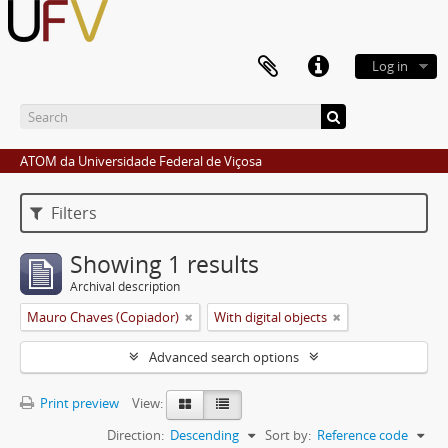
Log in
ATOM da Universidade Federal de Viçosa
Filters
Showing 1 results
Archival description
Mauro Chaves (Copiador)
With digital objects
Advanced search options
Print preview
View:
Direction:
Descending
Sort by:
Reference code