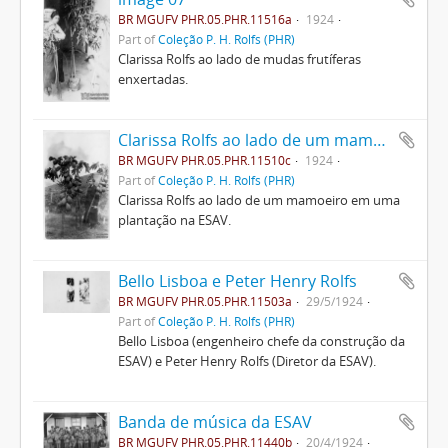
BR MGUFV PHR.05.PHR.11516a
1924
Part of
Coleção P. H. Rolfs (PHR)
Clarissa Rolfs ao lado de mudas frutíferas
enxertadas.
Clarissa Rolfs ao lado de um mamoeiro
BR MGUFV PHR.05.PHR.11510c
1924
Part of
Coleção P. H. Rolfs (PHR)
Clarissa Rolfs ao lado de um mamoeiro em uma
plantação na ESAV.
Bello Lisboa e Peter Henry Rolfs
BR MGUFV PHR.05.PHR.11503a
29/5/1924
Part of
Coleção P. H. Rolfs (PHR)
Bello Lisboa (engenheiro chefe da construção da
ESAV) e Peter Henry Rolfs (Diretor da ESAV).
Banda de música da ESAV
BR MGUFV PHR.05.PHR.11440b
20/4/1924