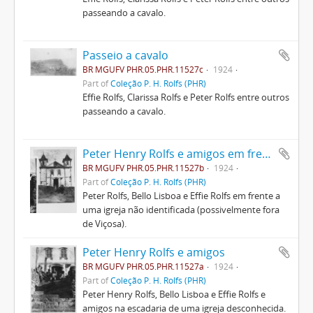
passeando a cavalo.
Passeio a cavalo
BR MGUFV PHR.05.PHR.11527c
1924
Part of
Coleção P. H. Rolfs (PHR)
Effie Rolfs, Clarissa Rolfs e Peter Rolfs entre outros
passeando a cavalo.
Peter Henry Rolfs e amigos em frente a uma igreja
BR MGUFV PHR.05.PHR.11527b
1924
Part of
Coleção P. H. Rolfs (PHR)
Peter Rolfs, Bello Lisboa e Effie Rolfs em frente a
uma igreja não identificada (possivelmente fora
de Viçosa).
Peter Henry Rolfs e amigos
BR MGUFV PHR.05.PHR.11527a
1924
Part of
Coleção P. H. Rolfs (PHR)
Peter Henry Rolfs, Bello Lisboa e Effie Rolfs e
amigos na escadaria de uma igreja desconhecida.