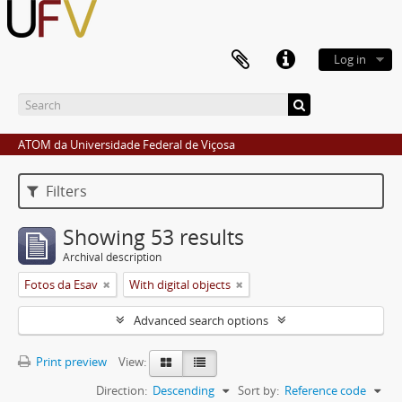
Log in
ATOM da Universidade Federal de Viçosa
Filters
Showing 53 results
Archival description
Fotos da Esav
With digital objects
Advanced search options
Print preview
View:
Direction:
Descending
Sort by:
Reference code