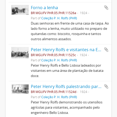
Forno a lenha
BR MGUFV PHR.05.PHR.11526a
1924
Part of
Coleção P. H. Rolfs (PHR)
Duas senhoras em frente de uma casa de taipa. Ao
lado forno a lenha, muito utilizado no preparo de
quitandas como: biscoito, rosquinha e tantos
outros alimentos assados.
Peter Henry Rolfs e visitantes na ESAV
BR MGUFV PHR.05.PHR.11525c
1924
Part of
Coleção P. H. Rolfs (PHR)
Peter Henry Rolfs e Bello Lisboa ladeados por
visitantes em uma área de plantação de batata
doce.
Peter Henry Rolfs palestrando para visitantes
BR MGUFV PHR.05.PHR.11524d
1924
Part of
Coleção P. H. Rolfs (PHR)
Peter Henry Rolfs demonstrando os utensílios
agrícolas para visitantes, acompanhado pelo
engenheiro Bello Lisboa.