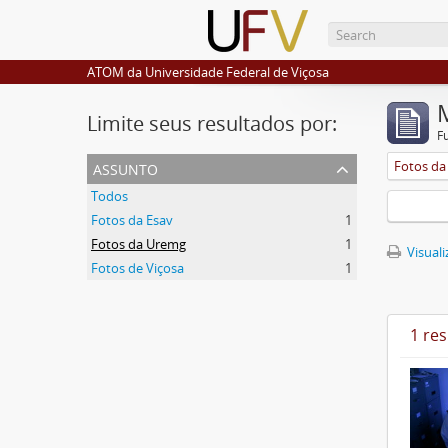
ATOM da Universidade Federal de Viçosa
Limite seus resultados por:
F
assunto
Fotos d
Todos
Fotos da Esav
1
Fotos da Uremg
1
Visuali
Fotos de Viçosa
1
1 re