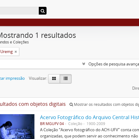
Mostrando 1 resultados
undos e Coleções
a Uremg
Opções de pesquisa avanç
zar impressão
Visualizar:
Dir
sultados com objetos digitais
Mostrar os resultados com objetos dig
Acervo Fotográfico do Arquivo Central His
BR MGUFV 04
Coleção
1900-2009
A Coleção “Acervo fotográfico do ACH-UFV” conta com 
organizadas, que podem servir ao conhecimento não s