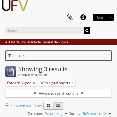
Log in
ATOM da Universidade Federal de Viçosa
Filters
Showing 3 results
Archival description
Fotos de Viçosa
With digital objects
Advanced search options
Print preview
View:
Direction:
Descending
Sort by:
Reference code