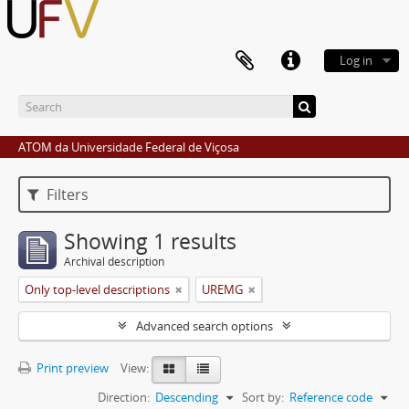
Log in
ATOM da Universidade Federal de Viçosa
Filters
Showing 1 results
Archival description
Only top-level descriptions
UREMG
Advanced search options
Print preview
View:
Direction:
Descending
Sort by:
Reference code