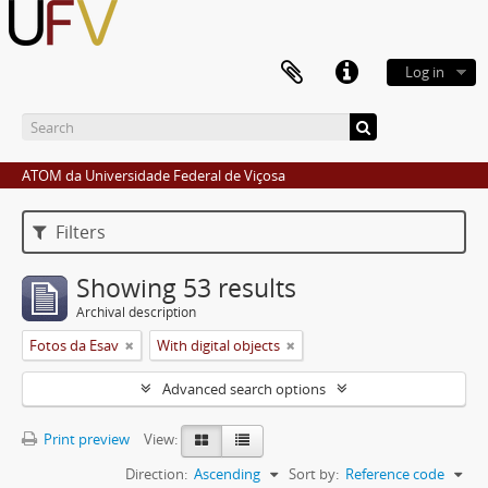
Log in
ATOM da Universidade Federal de Viçosa
Filters
Showing 53 results
Archival description
Fotos da Esav
With digital objects
Advanced search options
Print preview
View:
Direction:
Ascending
Sort by:
Reference code