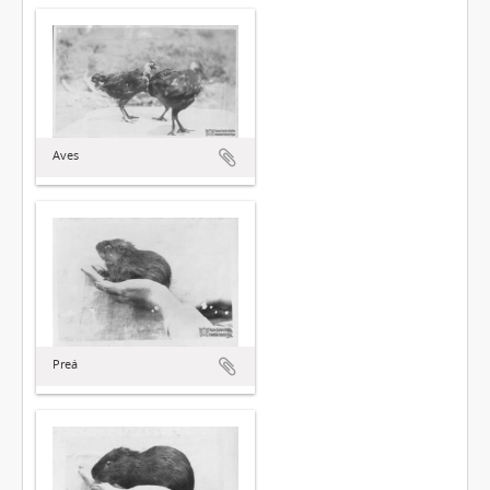
Aves
Preá