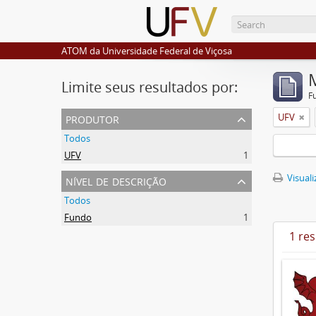
ATOM da Universidade Federal de Viçosa
Limite seus resultados por:
F
produtor
UFV
Todos
UFV
1
nível de descrição
Visuali
Todos
Fundo
1
1 re