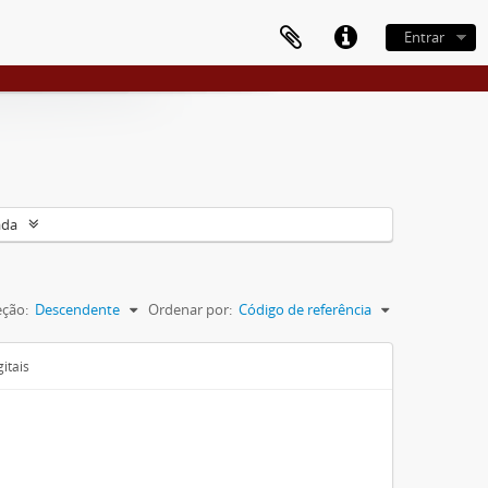
Entrar
ada
eção:
Descendente
Ordenar por:
Código de referência
itais