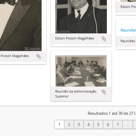
Edson Po
Reuniõe
Edson Potsch Magalhães
Reuniões
 Potsch Magalhães
Reunião da Administração
Superior
Resultados 1 até 30 de 211
1
2
3
4
5
6
7
...