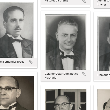
Reitores da Uremg
Administr
Uremg
im Fernandes Braga
Geraldo Oscar Domingues
Flamarion
Machado