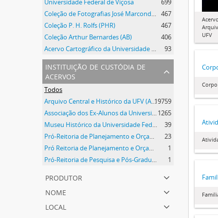
Universidade Federal de Viçosa
699
Coleção de Fotografias José Marcondes Borges
467
Acervo
Coleção P. H. Rolfs (PHR)
467
Arquiv
UFV
Coleção Arthur Bernardes (AB)
406
Acervo Cartográfico da Universidade Federal de Viçosa
93
instituição de custódia de
Corpo
acervos
Corpo 
Todos
Arquivo Central e Histórico da UFV (ACH-UFV)
19759
Associação dos Ex-Alunos da Universidade Federal de Viçosa (AEA)
1265
Ativi
Museu Histórico da Universidade Federal de Viçosa
39
Pró-Reitoria de Planejamento e Orçamento
23
Ativid
Pró Reitoria de Planejamento e Orçamento
1
Pró-Reitoria de Pesquisa e Pós-Graduação
1
produtor
Famil
nome
Famili
local