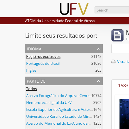
ATOM da Universidade Federal de Viçosa
Limite seus resultados por:
F
idioma
Registros exclusivos
21142
Visuali
Português do Brasil
21086
Inglês
203
parte de
1583
Todos
Acervo Fotográfico do Arquivo Central Histórico da UFV
10774
Hemeroteca digital da UFV
3902
Escola Superior de Agricultura e Veterinária (ESAV)
1646
Universidade Rural do Estado de Minas Gerais
1424
Acervo do Memorial do Ex-Aluno da UFV
1255