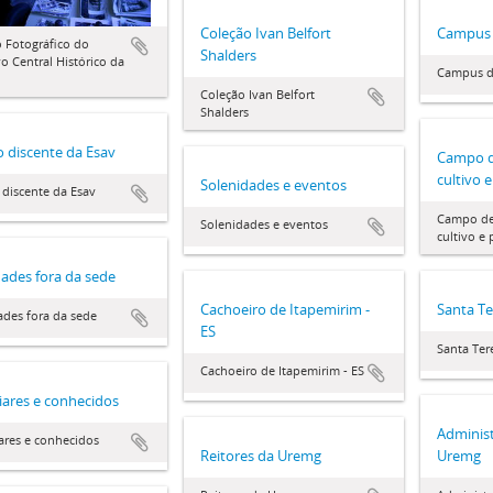
Coleção Ivan Belfort
Campus 
 Fotográfico do
Shalders
o Central Histórico da
Campus d
Coleção Ivan Belfort
Shalders
 discente da Esav
Campo d
cultivo 
Solenidades e eventos
discente da Esav
Campo de
Solenidades e eventos
cultivo e
dades fora da sede
Cachoeiro de Itapemirim -
Santa Te
ades fora da sede
ES
Santa Ter
Cachoeiro de Itapemirim - ES
iares e conhecidos
Administ
ares e conhecidos
Reitores da Uremg
Uremg