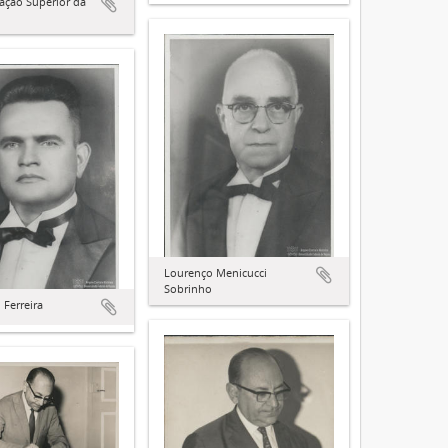
ação Superior da
Lourenço Menicucci
Sobrinho
 Ferreira