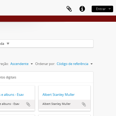
Entrar
ada
reção:
Ascendente
Ordenar por:
Código de referência
tos digitais
 e albuns - Esav
Albert Stanley Muller
e albuns - Esav
Albert Stanley Muller