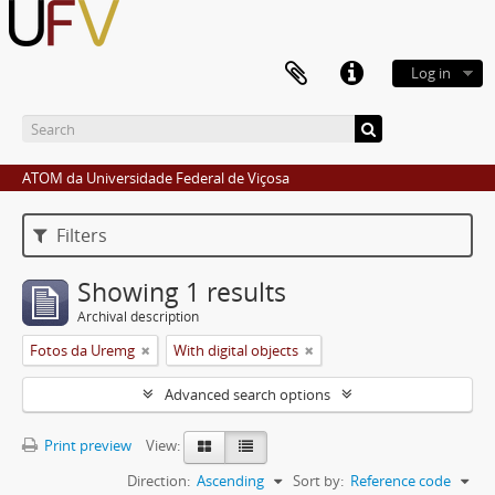
Log in
ATOM da Universidade Federal de Viçosa
Filters
Showing 1 results
Archival description
Fotos da Uremg
With digital objects
Advanced search options
Print preview
View:
Direction:
Ascending
Sort by:
Reference code