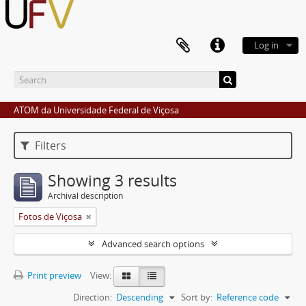
Log in
ATOM da Universidade Federal de Viçosa
Filters
Showing 3 results
Archival description
Fotos de Viçosa
Advanced search options
Print preview
View:
Direction:
Descending
Sort by:
Reference code