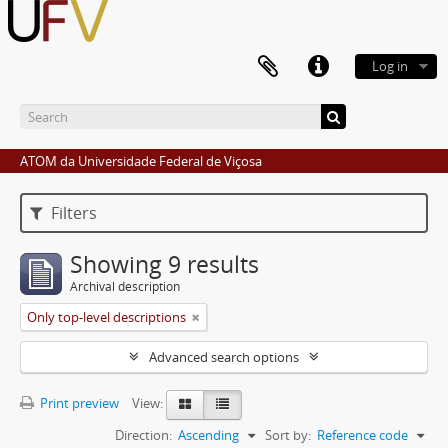
Log in
ATOM da Universidade Federal de Viçosa
Filters
Showing 9 results
Archival description
Only top-level descriptions
Advanced search options
Print preview
View:
Direction:
Ascending
Sort by:
Reference code