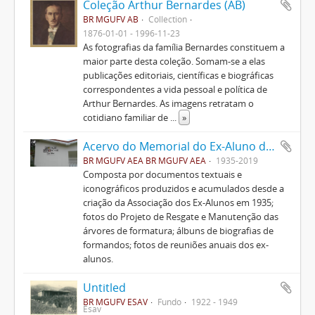
Coleção Arthur Bernardes (AB)
BR MGUFV AB
Collection
1876-01-01 - 1996-11-23
As fotografias da família Bernardes constituem a
maior parte desta coleção. Somam-se a elas
publicações editoriais, científicas e biográficas
correspondentes a vida pessoal e política de
Arthur Bernardes. As imagens retratam o
cotidiano familiar de
...
»
Acervo do Memorial do Ex-Aluno da UFV
BR MGUFV AEA BR MGUFV AEA
1935-2019
Composta por documentos textuais e
iconográficos produzidos e acumulados desde a
criação da Associação dos Ex-Alunos em 1935;
fotos do Projeto de Resgate e Manutenção das
árvores de formatura; álbuns de biografias de
formandos; fotos de reuniões anuais dos ex-
alunos.
Untitled
BR MGUFV ESAV
Fundo
1922 - 1949
Esav