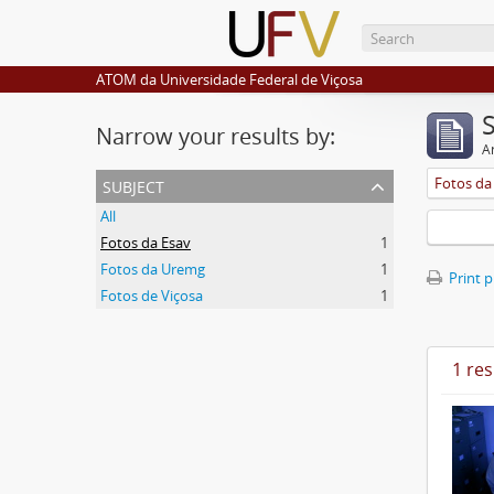
ATOM da Universidade Federal de Viçosa
Narrow your results by:
Ar
subject
Fotos da
All
Fotos da Esav
1
Fotos da Uremg
1
Print 
Fotos de Viçosa
1
1 res