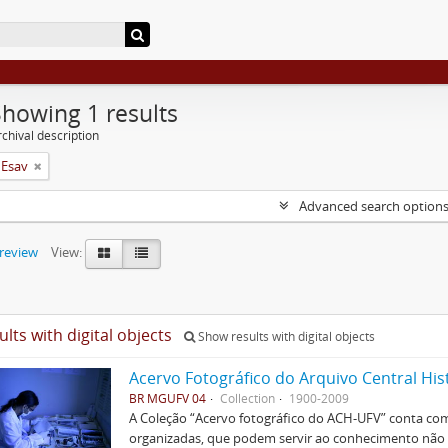
Showing 1 results
chival description
 Esav
Advanced search option
preview
View:
ults with digital objects
Show results with digital objects
Acervo Fotográfico do Arquivo Central His
BR MGUFV 04
Collection
1900-2009
A Coleção “Acervo fotográfico do ACH-UFV” conta com 
organizadas, que podem servir ao conhecimento não s