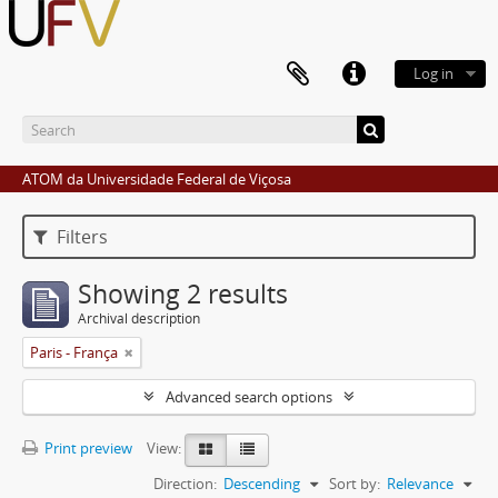
Log in
ATOM da Universidade Federal de Viçosa
Filters
Showing 2 results
Archival description
Paris - França
Advanced search options
Print preview
View:
Direction:
Descending
Sort by:
Relevance