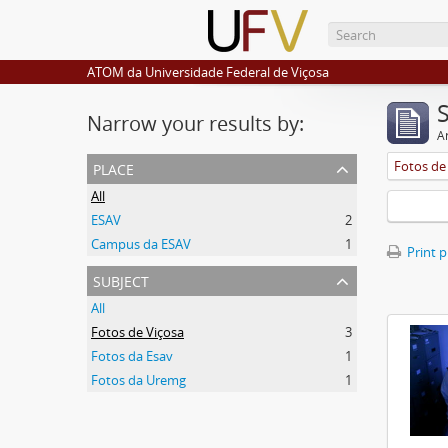
ATOM da Universidade Federal de Viçosa
Narrow your results by:
Ar
place
Fotos de
All
ESAV
2
Campus da ESAV
1
Print 
subject
All
Fotos de Viçosa
3
Fotos da Esav
1
Fotos da Uremg
1