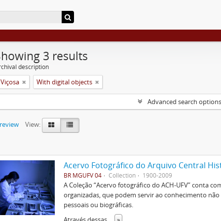
Showing 3 results
chival description
 Viçosa
With digital objects
Advanced search option
preview
View:
Acervo Fotográfico do Arquivo Central His
BR MGUFV 04
Collection
1900-2009
A Coleção “Acervo fotográfico do ACH-UFV” conta com 
organizadas, que podem servir ao conhecimento não s
pessoais ou biográficas.
Através dessas
...
»