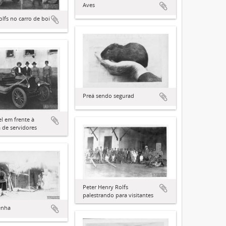
Aves
olfs no carro de boi
Preá sendo segurad
 em frente à
a de servidores
Peter Henry Rolfs
palestrando para visitantes
enha