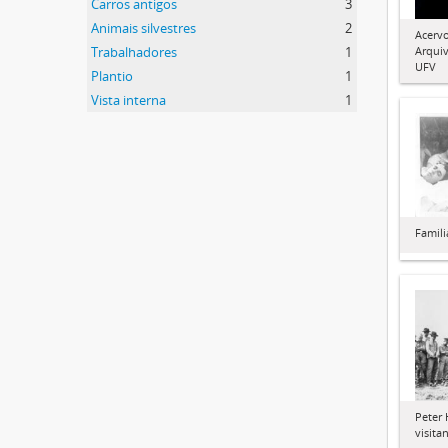
Carros antigos
3
Animais silvestres
2
Acervo
Trabalhadores
1
Arquiv
UFV
Plantio
1
Vista interna
1
Famili
Peter 
visita