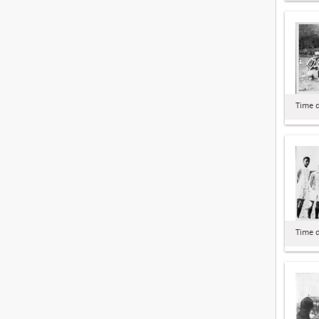
Time d
Time d