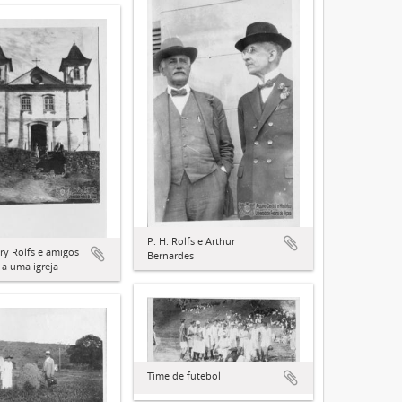
P. H. Rolfs e Arthur
ry Rolfs e amigos
Bernardes
 a uma igreja
Time de futebol