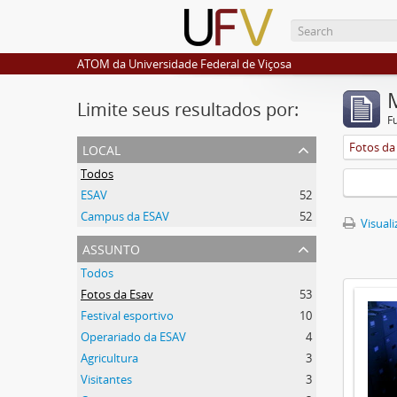
ATOM da Universidade Federal de Viçosa
Limite seus resultados por:
F
local
Fotos da
Todos
ESAV
52
Campus da ESAV
52
Visuali
assunto
Todos
Fotos da Esav
53
Festival esportivo
10
Operariado da ESAV
4
Agricultura
3
Visitantes
3