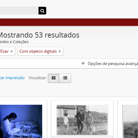
Mostrando 53 resultados
undos e Coleções
 Esav
Com objetos digitais
Opções de pesquisa avanç
zar impressão
Visualizar: