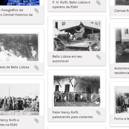
P. H. Rolfs, Bello Lisboa e
operário da ESAV
 Fotográfico do
Clarissa R
o Central Histórico da
Bello Lisboa em seu
automóvel
ares de Bello Lisboa
Automóvel
residênci
Peter Henry Rolfs
palestrando para visitantes
Forno a l
Henry Rolfs e
ntes na ESAV