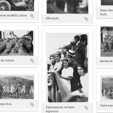
Peter Henr
Rolfs
óvel de Bello Lisboa
Effie Rolfs
 de música
Banda de
esportiva
Festa esp
Espectadores na festa
esportiva