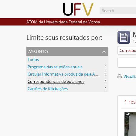
ATOM da Universidade Federal de Viçosa
Limite seus resultados por:
F
assunto
Correspo
Todos
Programa das reuniões anuais
1
Circular Informativa produzida pela AEA
1
Visuali
Correspondências de ex-alunos
1
Cartões de felicitações
1
1 re