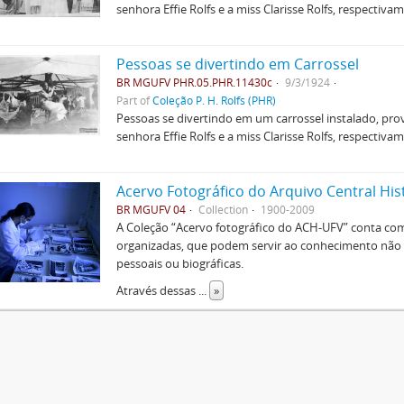
senhora Effie Rolfs e a miss Clarisse Rolfs, respectivam
Pessoas se divertindo em Carrossel
BR MGUFV PHR.05.PHR.11430c
9/3/1924
Part of
Coleção P. H. Rolfs (PHR)
Pessoas se divertindo em um carrossel instalado, pr
senhora Effie Rolfs e a miss Clarisse Rolfs, respectivam
Acervo Fotográfico do Arquivo Central His
BR MGUFV 04
Collection
1900-2009
A Coleção “Acervo fotográfico do ACH-UFV” conta com 
organizadas, que podem servir ao conhecimento não s
pessoais ou biográficas.
Através dessas
...
»