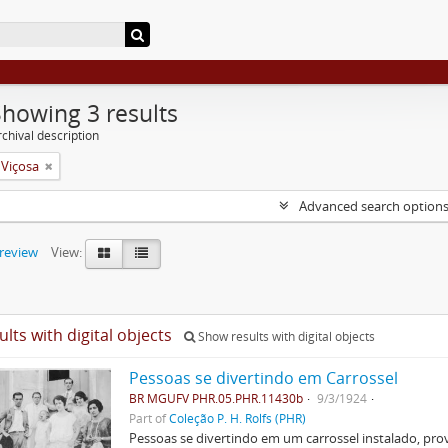
Showing 3 results
chival description
 Viçosa
Advanced search option
preview
View:
ults with digital objects
Show results with digital objects
Pessoas se divertindo em Carrossel
BR MGUFV PHR.05.PHR.11430b
9/3/1924
Part of
Coleção P. H. Rolfs (PHR)
Pessoas se divertindo em um carrossel instalado, pr