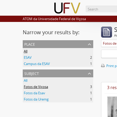
ATOM da Universidade Federal de Viçosa
Narrow your results by:
Ar
place
Fotos de
All
ESAV
2
Campus da ESAV
1
Print 
subject
All
Fotos de Viçosa
3
3 res
Fotos da Esav
1
Fotos da Uremg
1