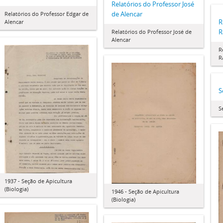
Relatórios do Professor José
de Alencar
Relatórios do Professor Edgar de
R
Alencar
R
Relatórios do Professor José de
Alencar
R
R
S
S
1937 - Seção de Apicultura
(Biologia)
1946 - Seção de Apicultura
(Biologia)