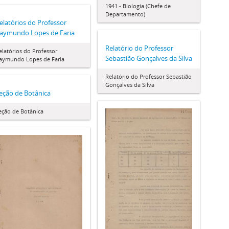
1941 - Biologia (Chefe de
Departamento)
elatórios do Professor
aymundo Lopes de Faria
Relatório do Professor
elatórios do Professor
Sebastião Gonçalves da Silva
aymundo Lopes de Faria
Relatório do Professor Sebastião
Gonçalves da Silva
eção de Botânica
eção de Botânica