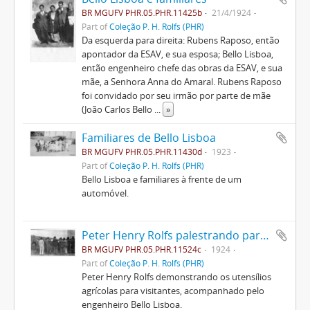
BR MGUFV PHR.05.PHR.11425b
21/4/1924
Part of
Coleção P. H. Rolfs (PHR)
Da esquerda para direita: Rubens Raposo, então
apontador da ESAV, e sua esposa; Bello Lisboa,
então engenheiro chefe das obras da ESAV, e sua
mãe, a Senhora Anna do Amaral. Rubens Raposo
foi convidado por seu irmão por parte de mãe
(João Carlos Bello
...
»
Familiares de Bello Lisboa
BR MGUFV PHR.05.PHR.11430d
1923
Part of
Coleção P. H. Rolfs (PHR)
Bello Lisboa e familiares à frente de um
automóvel.
Peter Henry Rolfs palestrando para visitantes
BR MGUFV PHR.05.PHR.11524c
1924
Part of
Coleção P. H. Rolfs (PHR)
Peter Henry Rolfs demonstrando os utensílios
agrícolas para visitantes, acompanhado pelo
engenheiro Bello Lisboa.