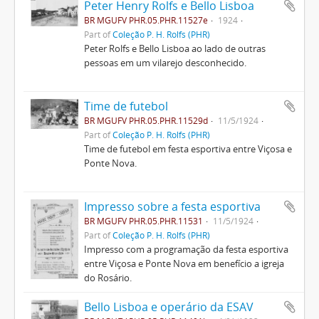
Peter Henry Rolfs e Bello Lisboa
BR MGUFV PHR.05.PHR.11527e
1924
Part of
Coleção P. H. Rolfs (PHR)
Peter Rolfs e Bello Lisboa ao lado de outras
pessoas em um vilarejo desconhecido.
Time de futebol
BR MGUFV PHR.05.PHR.11529d
11/5/1924
Part of
Coleção P. H. Rolfs (PHR)
Time de futebol em festa esportiva entre Viçosa e
Ponte Nova.
Impresso sobre a festa esportiva
BR MGUFV PHR.05.PHR.11531
11/5/1924
Part of
Coleção P. H. Rolfs (PHR)
Impresso com a programação da festa esportiva
entre Viçosa e Ponte Nova em benefício a igreja
do Rosário.
Bello Lisboa e operário da ESAV