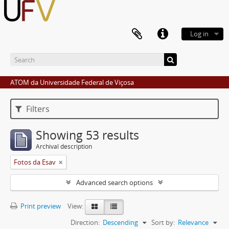
Log in
ATOM da Universidade Federal de Viçosa
Filters
Showing 53 results
Archival description
Fotos da Esav
Advanced search options
Print preview
View:
Direction:
Descending
Sort by:
Relevance