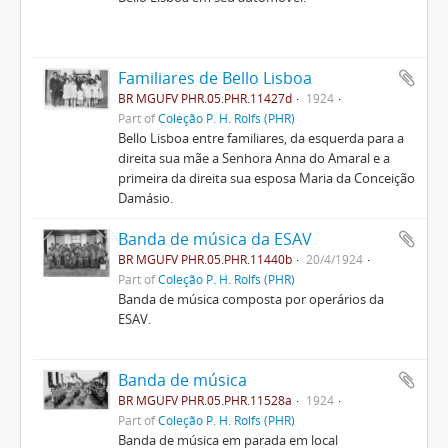
Familiares de Bello Lisboa
BR MGUFV PHR.05.PHR.11427d
1924
Part of
Coleção P. H. Rolfs (PHR)
Bello Lisboa entre familiares, da esquerda para a
direita sua mãe a Senhora Anna do Amaral e a
primeira da direita sua esposa Maria da Conceição
Damásio.
Banda de música da ESAV
BR MGUFV PHR.05.PHR.11440b
20/4/1924
Part of
Coleção P. H. Rolfs (PHR)
Banda de música composta por operários da
ESAV.
Banda de música
BR MGUFV PHR.05.PHR.11528a
1924
Part of
Coleção P. H. Rolfs (PHR)
Banda de música em parada em local