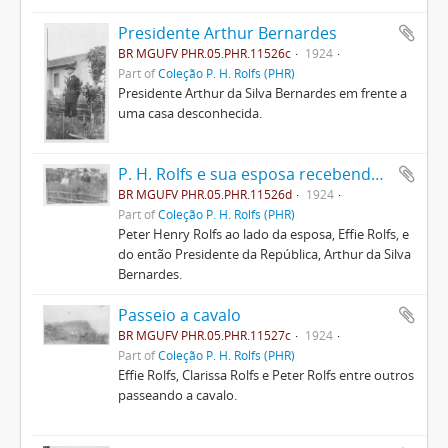
Presidente Arthur Bernardes
BR MGUFV PHR.05.PHR.11526c
1924
Part of
Coleção P. H. Rolfs (PHR)
Presidente Arthur da Silva Bernardes em frente a
uma casa desconhecida.
P. H. Rolfs e sua esposa recebendo Arthur Bernardes
BR MGUFV PHR.05.PHR.11526d
1924
Part of
Coleção P. H. Rolfs (PHR)
Peter Henry Rolfs ao lado da esposa, Effie Rolfs, e
do então Presidente da República, Arthur da Silva
Bernardes.
Passeio a cavalo
BR MGUFV PHR.05.PHR.11527c
1924
Part of
Coleção P. H. Rolfs (PHR)
Effie Rolfs, Clarissa Rolfs e Peter Rolfs entre outros
passeando a cavalo.