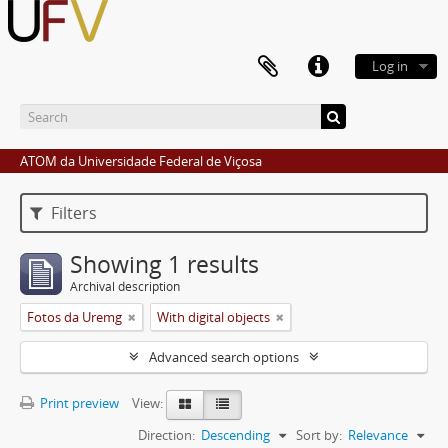
Log in
ATOM da Universidade Federal de Viçosa
Filters
Showing 1 results
Archival description
Fotos da Uremg
With digital objects
Advanced search options
Print preview
View:
Direction:
Descending
Sort by:
Relevance