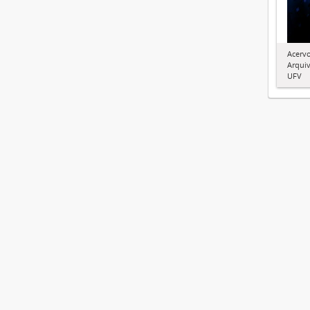
Acervo
Arquiv
UFV