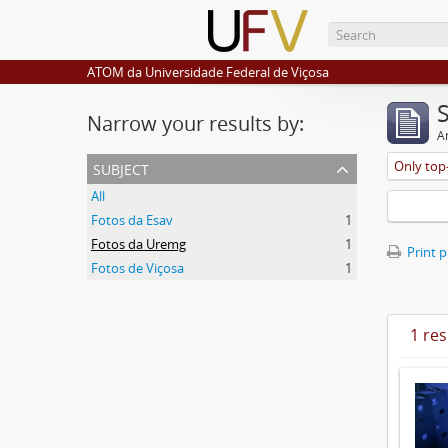
ATOM da Universidade Federal de Viçosa
Narrow your results by:
Ar
subject
Only top-
All
Fotos da Esav
1
Fotos da Uremg
1
Print 
Fotos de Viçosa
1
1 res