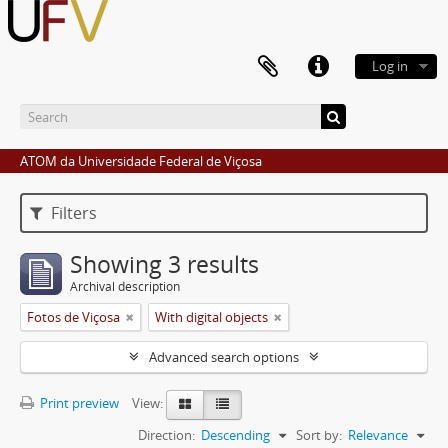
Log in
ATOM da Universidade Federal de Viçosa
Filters
Showing 3 results
Archival description
Fotos de Viçosa
With digital objects
Advanced search options
Print preview
View:
Direction:
Descending
Sort by:
Relevance