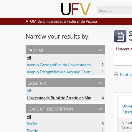
ATOM da Universidade Federal de Viçosa
Narrow your results by:
Ar
part of
All
Acervo Cartográfico da Universidade Federal de Viçosa
2
Acervo Fotográfico do Arquivo Central Histórico da UFV
1
Print 
creator
All
Universidade Rural do Estado de Minas Gerais (Uremg)
4
Unive
level of description
Estad
All
Univer
Seção
3
Estado
Fundo
1