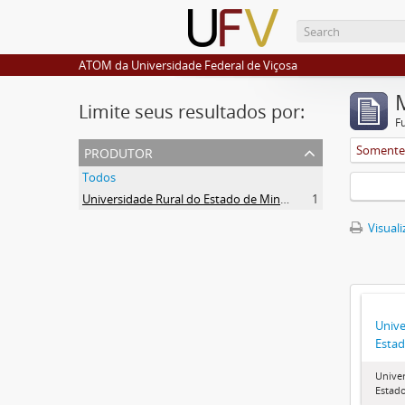
ATOM da Universidade Federal de Viçosa
Limite seus resultados por:
F
produtor
Somente 
Todos
Universidade Rural do Estado de Minas Gerais (Uremg)
1
Visuali
Unive
Estad
Univer
Estado