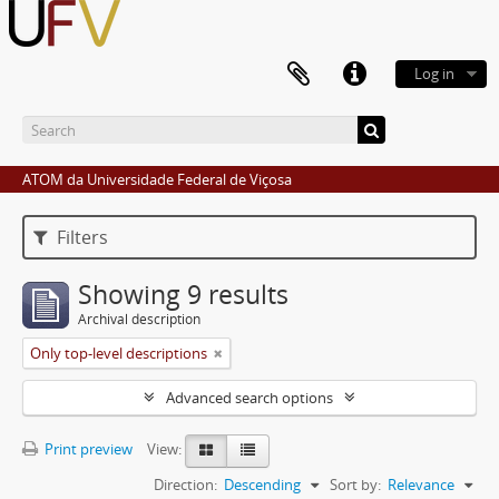
Log in
ATOM da Universidade Federal de Viçosa
Filters
Showing 9 results
Archival description
Only top-level descriptions
Advanced search options
Print preview
View:
Direction:
Descending
Sort by:
Relevance