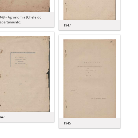
948 - Agronomia (Chefe do
epartamento)
1947
947
1945