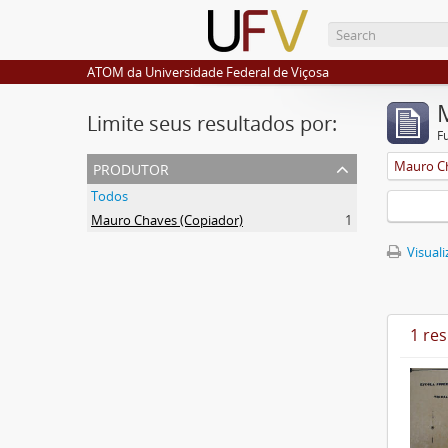
ATOM da Universidade Federal de Viçosa
Limite seus resultados por:
F
produtor
Mauro Ch
Todos
Mauro Chaves (Copiador)
1
Visuali
1 re