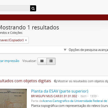
Mostrando 1 resultados
undos e Coleções
aves (Copiador)
Opções de pesquisa avanç
zar impressão
Visualizar:
sultados com objetos digitais
Mostrar os resultados com objetos dig
Planta da ESAV (parte superior)
BR MGUFV MUS CAR.01.01.01.002
Item
1939
Parte de
Acervo Cartográfico da Universidade Federal de
Planta topográfica com representação do relevo (cur