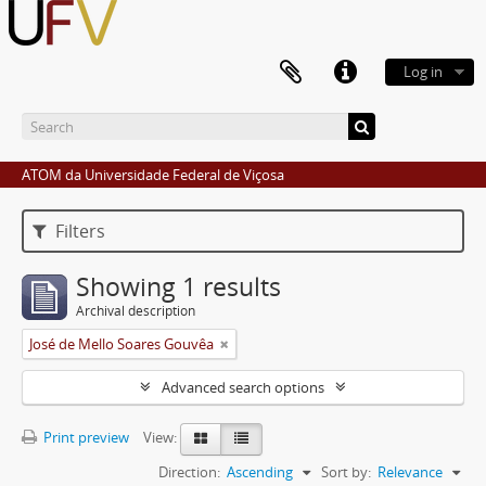
Log in
ATOM da Universidade Federal de Viçosa
Filters
Showing 1 results
Archival description
José de Mello Soares Gouvêa
Advanced search options
Print preview
View:
Direction:
Ascending
Sort by:
Relevance