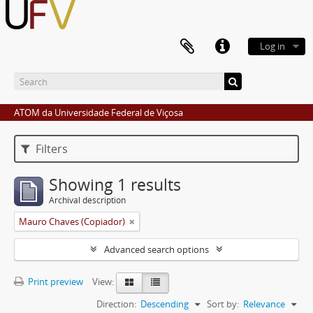
Log in
ATOM da Universidade Federal de Viçosa
Filters
Showing 1 results
Archival description
Mauro Chaves (Copiador)
Advanced search options
Print preview
View:
Direction:
Descending
Sort by:
Relevance