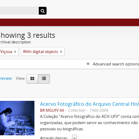
Showing 3 results
chival description
 Viçosa
With digital objects
Advanced search option
preview
View:
Acervo Fotográfico do Arquivo Central His
BR MGUFV 04
Collection
1900-2009
A Coleção “Acervo fotográfico do ACH-UFV” conta com 
organizadas, que podem servir ao conhecimento não s
pessoais ou biográficas.
Através dessas
...
»