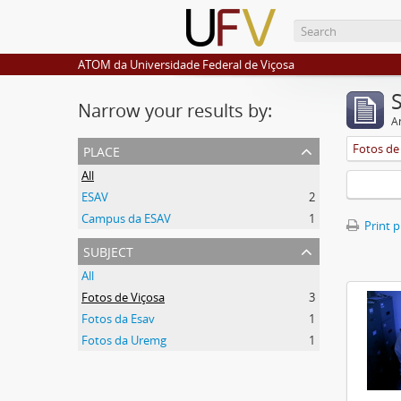
ATOM da Universidade Federal de Viçosa
Narrow your results by:
Ar
place
Fotos de
All
ESAV
2
Campus da ESAV
1
Print 
subject
All
Fotos de Viçosa
3
Fotos da Esav
1
Fotos da Uremg
1