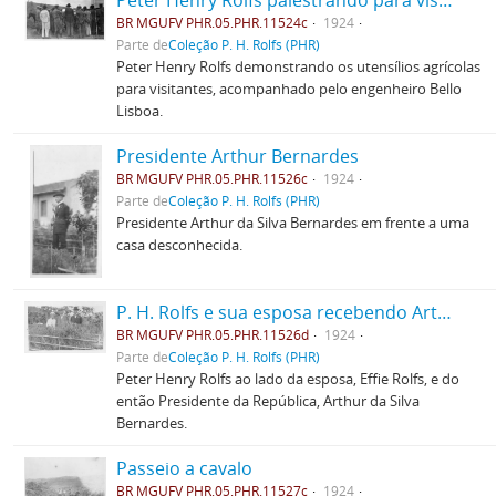
Peter Henry Rolfs palestrando para visitantes
BR MGUFV PHR.05.PHR.11524c
1924
Parte de
Coleção P. H. Rolfs (PHR)
Peter Henry Rolfs demonstrando os utensílios agrícolas
para visitantes, acompanhado pelo engenheiro Bello
Lisboa.
Presidente Arthur Bernardes
BR MGUFV PHR.05.PHR.11526c
1924
Parte de
Coleção P. H. Rolfs (PHR)
Presidente Arthur da Silva Bernardes em frente a uma
casa desconhecida.
P. H. Rolfs e sua esposa recebendo Arthur Bernardes
BR MGUFV PHR.05.PHR.11526d
1924
Parte de
Coleção P. H. Rolfs (PHR)
Peter Henry Rolfs ao lado da esposa, Effie Rolfs, e do
então Presidente da República, Arthur da Silva
Bernardes.
Passeio a cavalo
BR MGUFV PHR.05.PHR.11527c
1924