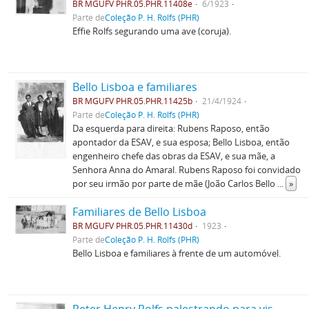
BR MGUFV PHR.05.PHR.11408e
6/1923
Parte de
Coleção P. H. Rolfs (PHR)
Effie Rolfs segurando uma ave (coruja).
Bello Lisboa e familiares
BR MGUFV PHR.05.PHR.11425b
21/4/1924
Parte de
Coleção P. H. Rolfs (PHR)
Da esquerda para direita: Rubens Raposo, então
apontador da ESAV, e sua esposa; Bello Lisboa, então
engenheiro chefe das obras da ESAV, e sua mãe, a
Senhora Anna do Amaral. Rubens Raposo foi convidado
por seu irmão por parte de mãe (João Carlos Bello
...
»
Familiares de Bello Lisboa
BR MGUFV PHR.05.PHR.11430d
1923
Parte de
Coleção P. H. Rolfs (PHR)
Bello Lisboa e familiares à frente de um automóvel.