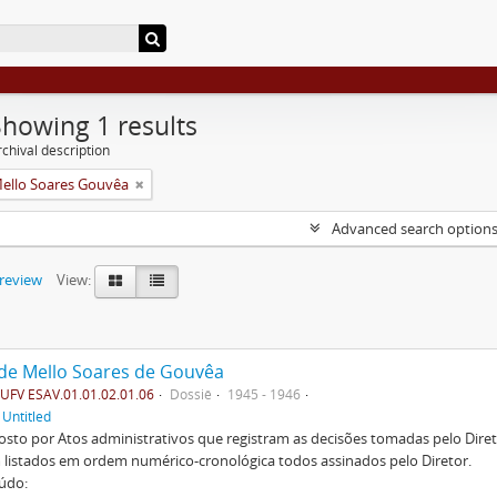
Showing 1 results
chival description
Mello Soares Gouvêa
Advanced search option
preview
View:
 de Mello Soares de Gouvêa
FV ESAV.01.01.02.01.06
Dossiê
1945 - 1946
f
Untitled
to por Atos administrativos que registram as decisões tomadas pelo Diret
listados em ordem numérico-cronológica todos assinados pelo Diretor.
údo: