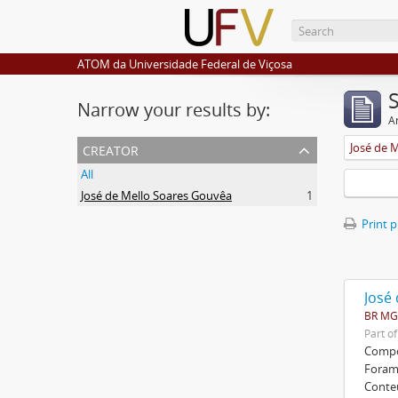
ATOM da Universidade Federal de Viçosa
Narrow your results by:
Ar
creator
José de 
All
José de Mello Soares Gouvêa
1
Print 
José
BR MGU
Part o
Compos
Foram 
Conte