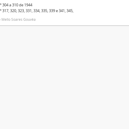
º 304 a 310 de 1944
º 317, 320, 323, 331, 334, 335, 339 e 341, 345,
e Mello Soares Gouvêa