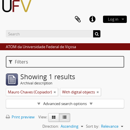
Log in
ATOM da Universidade Federal de Viçosa
Filters
Showing 1 results
Archival description
Mauro Chaves (Copiador)
With digital objects
Advanced search options
Print preview
View:
Direction:
Ascending
Sort by:
Relevance