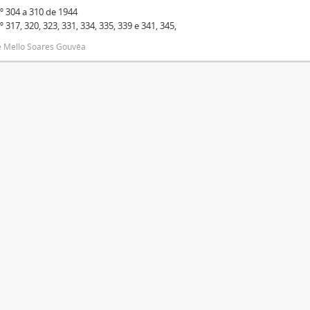
º 304 a 310 de 1944
º 317, 320, 323, 331, 334, 335, 339 e 341, 345,
e Mello Soares Gouvêa