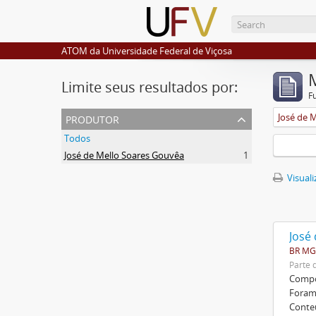
ATOM da Universidade Federal de Viçosa
Limite seus resultados por:
F
produtor
José de 
Todos
José de Mello Soares Gouvêa
1
Visuali
José
BR MGU
Parte 
Compos
Foram 
Conte