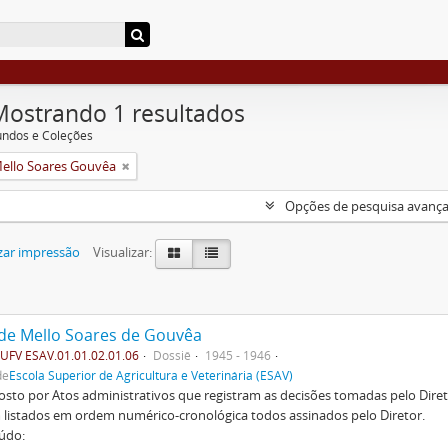
Mostrando 1 resultados
undos e Coleções
Mello Soares Gouvêa
Opções de pesquisa avanç
zar impressão
Visualizar:
 de Mello Soares de Gouvêa
FV ESAV.01.01.02.01.06
Dossiê
1945 - 1946
de
Escola Superior de Agricultura e Veterinária (ESAV)
to por Atos administrativos que registram as decisões tomadas pelo Diret
listados em ordem numérico-cronológica todos assinados pelo Diretor.
údo: