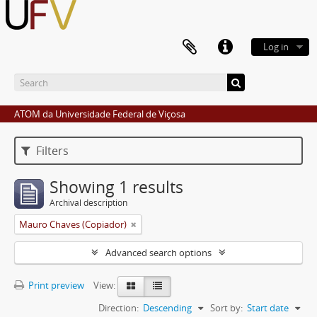
Log in
ATOM da Universidade Federal de Viçosa
Filters
Showing 1 results
Archival description
Mauro Chaves (Copiador)
Advanced search options
Print preview
View:
Direction:
Descending
Sort by:
Start date