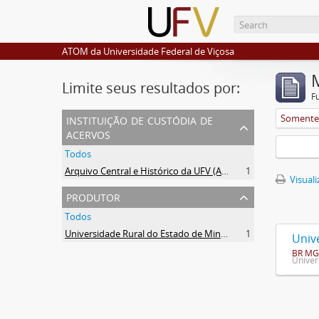
ATOM da Universidade Federal de Viçosa
Limite seus resultados por:
F
instituição de custódia de
Somente 
acervos
Todos
Arquivo Central e Histórico da UFV (ACH-UFV)
1
Visuali
produtor
Todos
Universidade Rural do Estado de Minas Gerais (Uremg)
1
Univ
BR MG
Univer