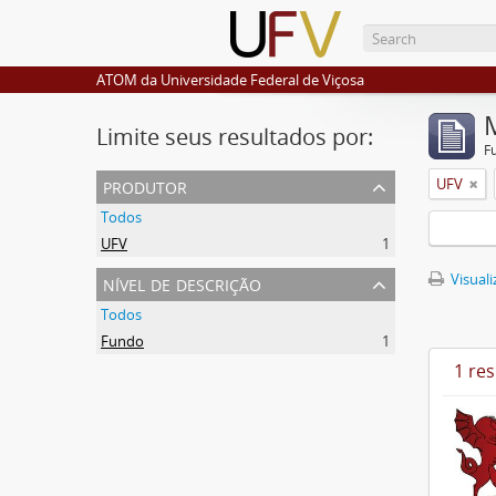
ATOM da Universidade Federal de Viçosa
Limite seus resultados por:
F
produtor
UFV
Todos
UFV
1
nível de descrição
Visuali
Todos
Fundo
1
1 re