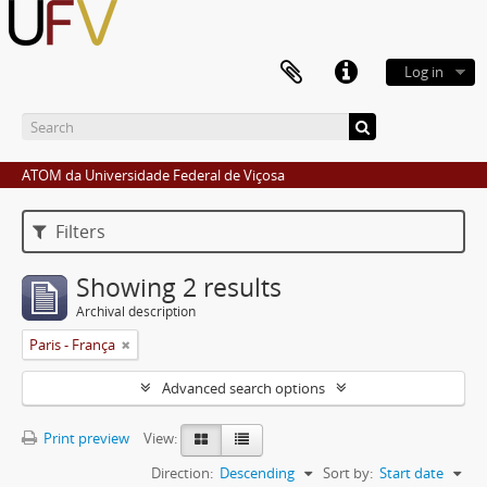
Log in
ATOM da Universidade Federal de Viçosa
Filters
Showing 2 results
Archival description
Paris - França
Advanced search options
Print preview
View:
Direction:
Descending
Sort by:
Start date