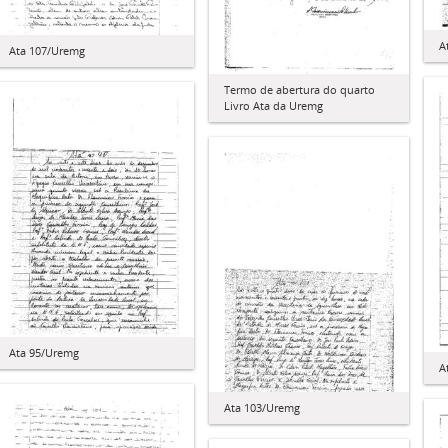
A
Ata 107/Uremg
Termo de abertura do quarto
Livro Ata da Uremg
Ata 95/Uremg
A
Ata 103/Uremg