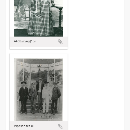
AF03
Image
(15)
Viçosenses 01