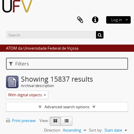
Log in
ATOM da Universidade Federal de Viçosa
Filters
Showing 15837 results
Archival description
With digital objects
Advanced search options
Print preview
View:
Direction:
Ascending
Sort by:
Start date