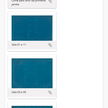
Corte pelo eixo da primeira
janela
Sala 01 e 11
Sala 03 e 05